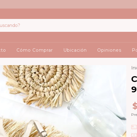
cto
Cómo Comprar
Ubicación
Opiniones
Po
Ini
C
9
Pre