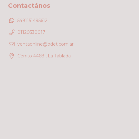
Contactános
5491151495612
01120530017
ventaonline@odet.com.ar
Cerrito 4468 , La Tablada