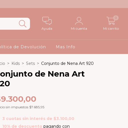
0
Ayuda
Mi cuenta
Mi carrito
lítica de Devolución
Mas Info
cio
>
Kids
>
Sets
>
Conjunto de Nena Art 920
onjunto de Nena Art
20
$9.300,00
cio sin impuestos
$7.685,95
3
cuotas sin interés de
$3.100,00
10% de descuento
pagando con