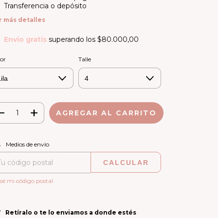
Transferencia o depósito
r más detalles
Envío gratis
superando los
$80.000,00
or
Talle
CAMBIAR CP
regas para el CP:
Medios de envío
CALCULAR
sé mi código postal
Retíralo o te lo enviamos a donde estés