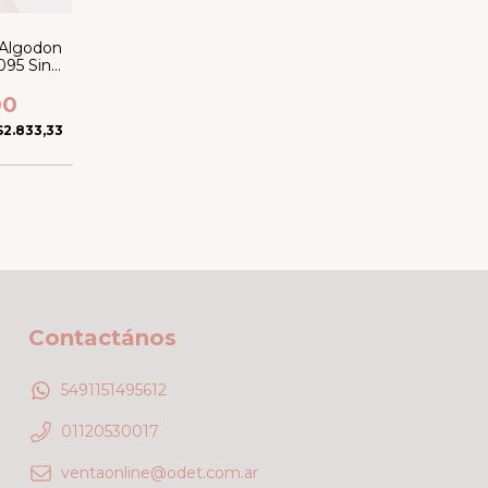
 Algodon
095 Sin
/Less
00
$2.833,33
Contactános
5491151495612
01120530017
ventaonline@odet.com.ar