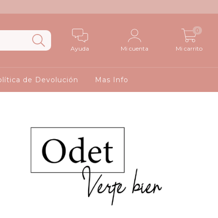
0
Ayuda
Mi cuenta
Mi carrito
lítica de Devolución
Mas Info