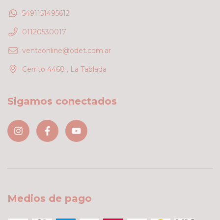
5491151495612
01120530017
ventaonline@odet.com.ar
Cerrito 4468 , La Tablada
Sigamos conectados
Medios de pago