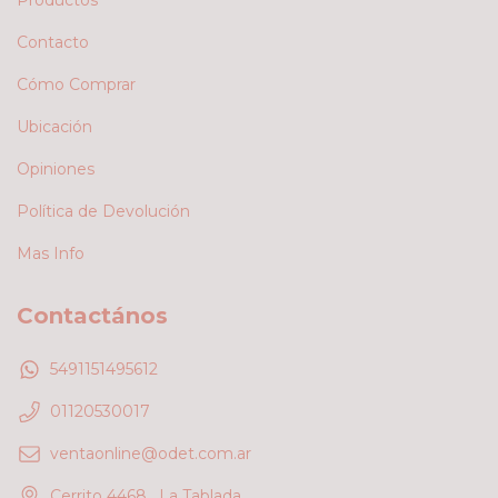
Productos
Contacto
Cómo Comprar
Ubicación
Opiniones
Política de Devolución
Mas Info
Contactános
5491151495612
01120530017
ventaonline@odet.com.ar
Cerrito 4468 , La Tablada