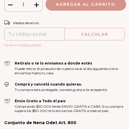
CAMBIAR CP
Entregas para el CP:
Medios de envío
CALCULAR
No sé mi código postal
Retíralo o te lo enviamos a donde estés
Puede retirar el producto de nuestro local al día siguiente o te lo
enviamos hasta tu casa
Comprá y cancelá cuando quieras.
Tu compra está protegida, cancelá gratis si te arrepentís.
Envio Gratis a Todo el pais
Comprando $30.000 tenes ENVIO GRATIS a CABA Si su compra
supera los $80.000 te lo enviamos GRATIS a todo el país.
Conjunto de Nena Odet Art. 800