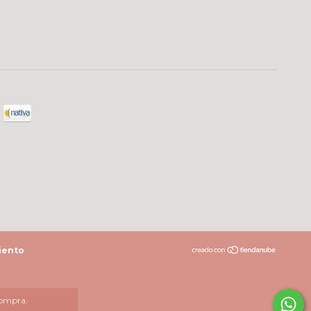
iento
compra.