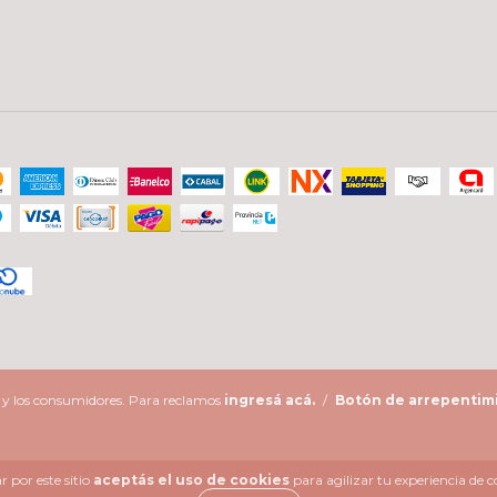
s y los consumidores. Para reclamos
ingresá acá.
/
Botón de arrepentim
 por este sitio
aceptás el uso de cookies
para agilizar tu experiencia de 