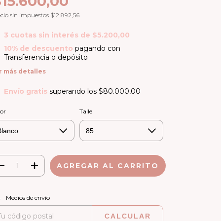
$15.600,00
cio sin impuestos
$12.892,56
3
cuotas sin interés de
$5.200,00
10% de descuento
pagando con
Transferencia o depósito
r más detalles
Envío gratis
superando los
$80.000,00
or
Talle
CAMBIAR CP
regas para el CP:
Medios de envío
CALCULAR