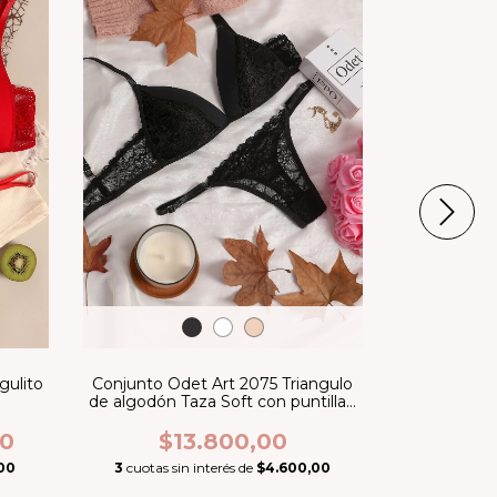
gulito
Conjunto Odet Art 2075 Triangulo
Box Gla
e
de algodón Taza Soft con puntilla /
colaless regulable
$5
00
$13.800,00
3
cuotas si
00
3
cuotas sin interés de
$4.600,00