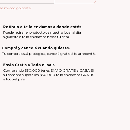
sé mi código postal
Retíralo o te lo enviamos a donde estés
Puede retirar el producto de nuestro local al día
siguiente o te lo enviamos hasta tu casa
Comprá y cancelá cuando quieras.
Tu compra está protegida, cancelá gratis si te arrepentís.
Envio Gratis a Todo el pais
Comprando $30.000 tenes ENVIO GRATIS a CABA Si
su compra supera los $80.000 te lo enviamos GRATIS
a todo el país.