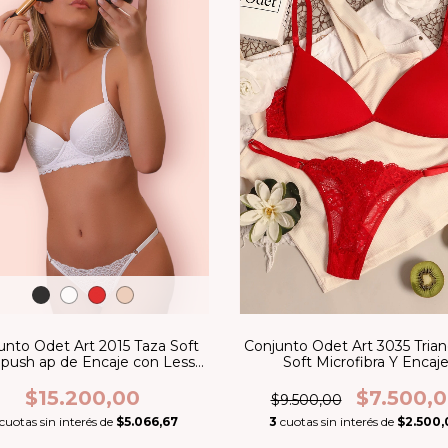
unto Odet Art 2015 Taza Soft
Conjunto Odet Art 3035 Trian
 push ap de Encaje con Less
Soft Microfibra Y Encaj
Regulable
$15.200,00
$7.500,
$9.500,00
cuotas sin interés de
$5.066,67
3
cuotas sin interés de
$2.500,