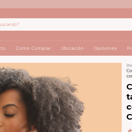
cto
Cómo Comprar
Ubicación
Opiniones
Po
Ini
Co
co
C
t
c
C