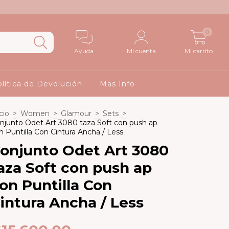
0
Ayuda
Mi cuenta
Mi carrito
lítica de Devolución
Mas Info
cio
>
Women
>
Glamour
>
Sets
>
njunto Odet Art 3080 taza Soft con push ap
n Puntilla Con Cintura Ancha / Less
onjunto Odet Art 3080
aza Soft con push ap
on Puntilla Con
intura Ancha / Less