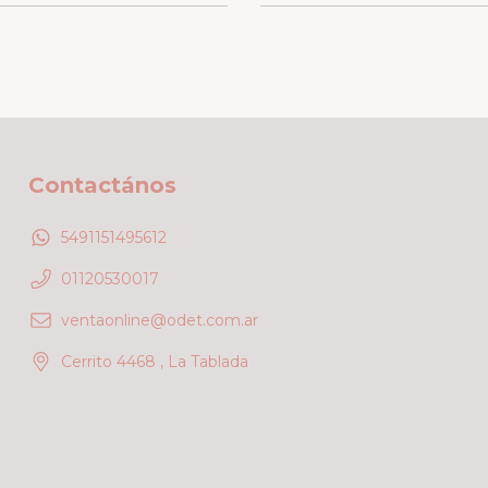
Contactános
5491151495612
01120530017
ventaonline@odet.com.ar
Cerrito 4468 , La Tablada