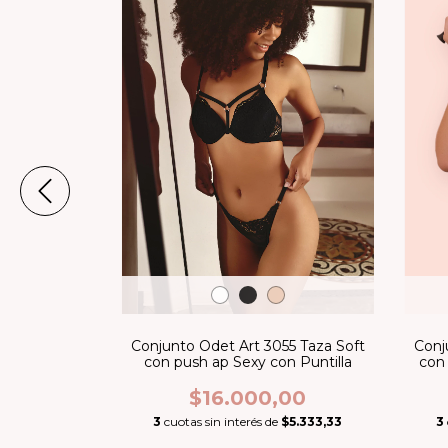
90 Sin taza
Conj
Conjunto Odet Art 3055 Taza Soft
 /less
con
con push ap Sexy con Puntilla
00
$16.000,00
$4.200,00
3
3
cuotas sin interés de
$5.333,33