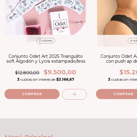
2 colores
4 co
Conjunto Odet Art 2025 Triangulito
Conjunto Odet Ar
soft Algodón y Lycra estampado/less
con push ap d
Puntil
$9.500,00
$15.2
$12.800,00
3
cuotas sin interés de
$3.166,67
3
cuotas sin inte
COMPRAR
COMPRAR