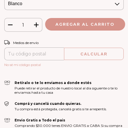
CAMBIAR CP
Entregas para el CP:
Medios de envío
CALCULAR
No sé mi código postal
Retíralo o te lo enviamos a donde estés
Puede retirar el producto de nuestro local al día siguiente o te lo
enviamos hasta tu casa
Comprá y cancelá cuando quieras.
Tu compra está protegida, cancelá gratis si te arrepentís.
Envio Gratis a Todo el pais
Comprando $30.000 tenes ENVIO GRATIS a CABA Si su compra