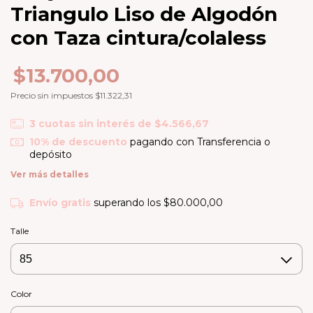
Triangulo Liso de Algodón
con Taza cintura/colaless
$13.700,00
Precio sin impuestos
$11.322,31
3
cuotas sin interés de
$4.566,67
10% de descuento
pagando con Transferencia o
depósito
Ver más detalles
Envío gratis
superando los
$80.000,00
Talle
Color