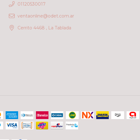
01120530017
ventaonline@odet.com.ar
Cerrito 4468 , La Tablada