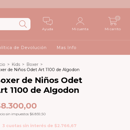
0
Ayuda
Mi cuenta
Mi carrito
lítica de Devolución
Mas Info
cio
>
Kids
>
Boxer
>
xer de Niños Odet Art 1100 de Algodon
oxer de Niños Odet
rt 1100 de Algodon
$8.300,00
cio sin impuestos
$6.859,50
3
cuotas sin interés de
$2.766,67