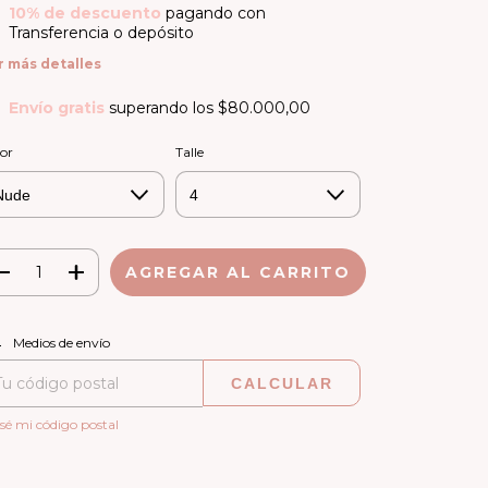
10% de descuento
pagando con
Transferencia o depósito
r más detalles
Envío gratis
superando los
$80.000,00
or
Talle
CAMBIAR CP
regas para el CP:
Medios de envío
CALCULAR
sé mi código postal