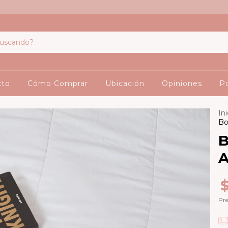
cto
Cómo Comprar
Ubicación
Opiniones
Po
Ini
Bo
B
A
Pre